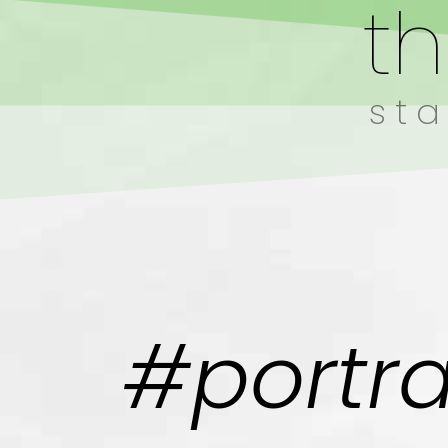
t
sta
#portra