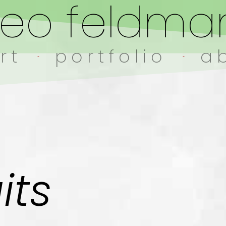
heo feldma
rt
portfolio
a
its