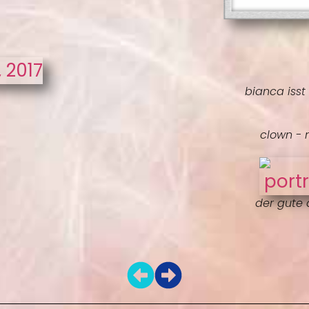
bianca isst
clown - m
der gute 