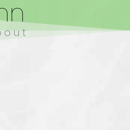
nn
bout